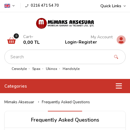
0216 471 54 70
Quick Links
Cart
0
My Account
0,00 TL
Login
-
Register
Cerastyle
Spax
Ukinox
Handstyle
Categories
Mimaks Aksesuar
Frequently Asked Questions
Frequently Asked Questions