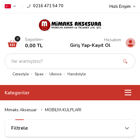
0216 471 54 70
Hızlı Erişim
Sepetim
0
Hesabım
0,00 TL
Giriş Yap
-
Kayıt Ol
Cerastyle
Spax
Ukinox
Handstyle
Kategoriler
Mimaks Aksesuar
MOBİLYA KULPLARI
Filtrele