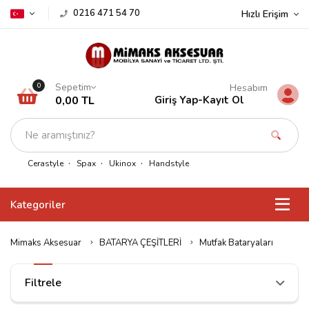
0216 471 54 70
Hızlı Erişim
Sepetim
0
Hesabım
0,00 TL
Giriş Yap
-
Kayıt Ol
Cerastyle
Spax
Ukinox
Handstyle
Kategoriler
Mimaks Aksesuar
BATARYA ÇEŞİTLERİ
Mutfak Bataryaları
Filtrele