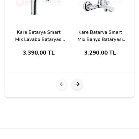
Kare Batarya Smart
Kare Batarya Smart
Mix Lavabo Bataryası
Mix Banyo Bataryası
Ksm-23201
Ksm-23203
S
3.390,00 TL
3.290,00 TL
Yorumu Gönder