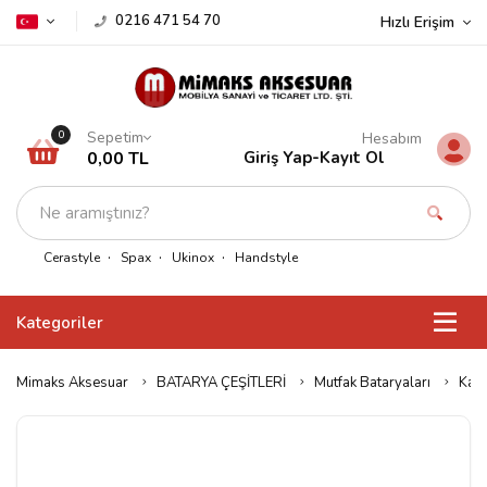
0216 471 54 70
Hızlı Erişim
Sepetim
0
Hesabım
0,00 TL
Giriş Yap
-
Kayıt Ol
Cerastyle
Spax
Ukinox
Handstyle
Kategoriler
Mimaks Aksesuar
BATARYA ÇEŞİTLERİ
Mutfak Bataryaları
Kare