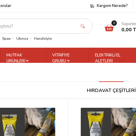
Sorular
Kargom Nerede?
Sepeti
0
0,00 
Spax
Ukinox
Handstyle
MUTFAK
VİTRİFİYE
ELEKTRİKLİ EL
ÜRÜNLERİ
GRUBU
ALETLERİ
HIRDAVAT ÇEŞİTLERİ