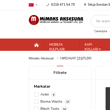
0216 471 54 70
Sıkça Sorulan 
Cerastyle
MOBİLYA
KAPI
KULPLARI
KOLLARI
Mimaks Aksesuar
HIRDAVAT ÇEŞİTLERİ
Filtrele
Markalar
Astel
4
Borma Wachs
17
Btech Tools
12