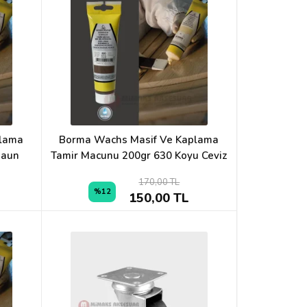
plama
Borma Wachs Masif Ve Kaplama
Maun
Tamir Macunu 200gr 630 Koyu Ceviz
170,00 TL
%12
150,00 TL