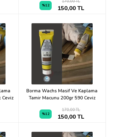
170,00 TL
%12
150,00 TL
plama
Borma Wachs Masif Ve Kaplama
 Ceviz
Tamir Macunu 200gr 590 Ceviz
170,00 TL
%12
150,00 TL