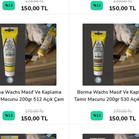
170,00 TL
170,00 TL
%12
%12
150,00 TL
150,00 TL
a Wachs Masif Ve Kaplama
Borma Wachs Masif Ve Ka
 Macunu 200gr 512 Açık Çam
Tamir Macunu 200gr 530 Açık
170,00 TL
170,00 TL
%12
%12
150,00 TL
150,00 TL