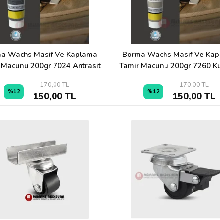
a Wachs Masif Ve Kaplama
Borma Wachs Masif Ve Ka
 Macunu 200gr 7024 Antrasit
Tamir Macunu 200gr 7260 K
170,00 TL
170,00 TL
%12
%12
150,00 TL
150,00 TL