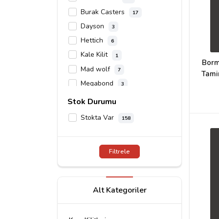
Burak Casters
17
Dayson
3
Hettich
6
Kale Kilit
1
Borm
Mad wolf
7
Tami
Megabond
3
Milwaukee
3
Stok Durumu
Mimaks Aksesuar
2
Stokta Var
158
Motip
35
Soma Fix
3
Filtrele
Soudal
11
Spax
40
Tapex
2
Alt Kategoriler
Wax Vida
17