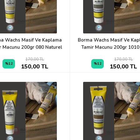
a Wachs Masif Ve Kaplama
Borma Wachs Masif Ve Ka
r Macunu 200gr 080 Naturel
Tamir Macunu 200gr 1010
170,00 TL
170,00 TL
%12
%12
150,00 TL
150,00 TL