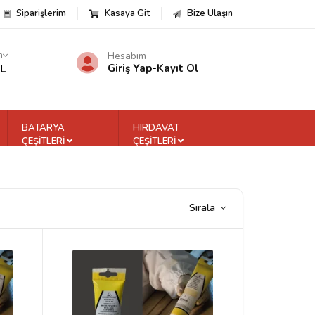
Siparişlerim
Kasaya Git
Bize Ulaşın
m
Hesabım
TL
Giriş Yap
-
Kayıt Ol
BATARYA
HIRDAVAT
ÇEŞİTLERİ
ÇEŞİTLERİ
Sırala