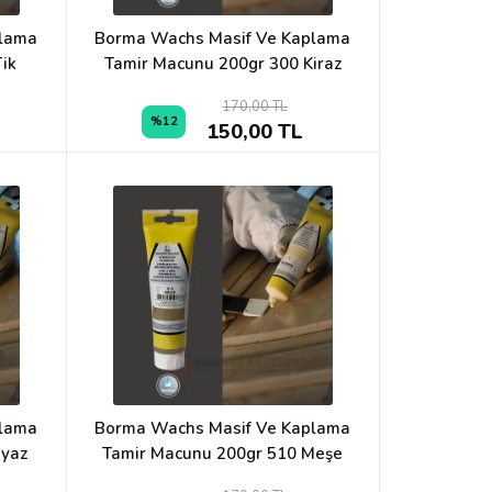
plama
Borma Wachs Masif Ve Kaplama
ik
Tamir Macunu 200gr 300 Kiraz
170,00 TL
%12
150,00 TL
plama
Borma Wachs Masif Ve Kaplama
eyaz
Tamir Macunu 200gr 510 Meşe