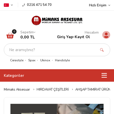
0216 471 54 70
Hızlı Erişim
Sepetim
0
Hesabım
0,00 TL
Giriş Yap
-
Kayıt Ol
Cerastyle
Spax
Ukinox
Handstyle
Kategoriler
Mimaks Aksesuar
HIRDAVAT ÇEŞİTLERİ
AHŞAP TAMİRAT ÜRÜNLE