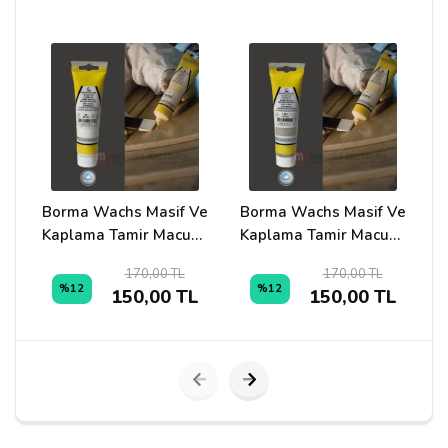
Adınız
Yorumunuz*
Borma Wachs Masif Ve
Borma Wachs Masif Ve
B
Kaplama Tamir Macunu
Kaplama Tamir Macunu
K
200gr 50 Beyaz
200gr 7260 Kumtaşı
170,00 TL
170,00 TL
%12
%12
150,00 TL
150,00 TL
Yorumu Gönder