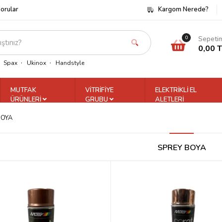
Sorular
Kargom Nerede?
Sepeti
0
0,00 
Spax
Ukinox
Handstyle
MUTFAK
VİTRİFİYE
ELEKTRİKLİ EL
ÜRÜNLERİ
GRUBU
ALETLERİ
BOYA
SPREY BOYA