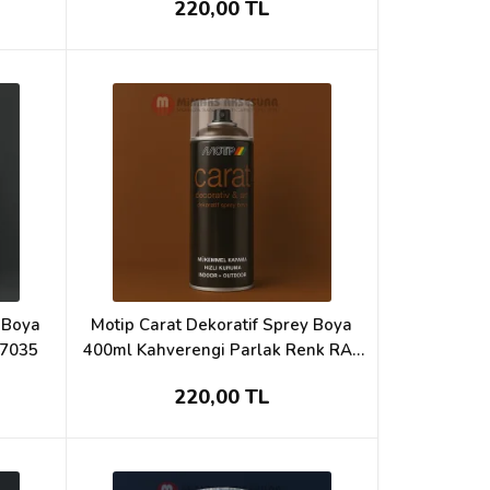
220,00 TL
y Boya
Motip Carat Dekoratif Sprey Boya
 7035
400ml Kahverengi Parlak Renk RAL
8017
220,00 TL