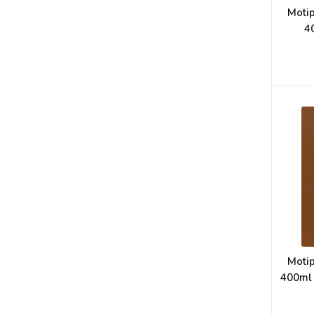
Motip
4
Motip
400ml 