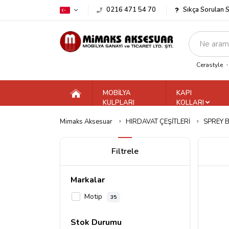
0216 471 54 70
Sıkça Sorulan 
Cerastyle
MOBİLYA
KAPI
KULPLARI
KOLLARI
Mimaks Aksesuar
HIRDAVAT ÇEŞİTLERİ
SPREY 
Filtrele
Markalar
Motip
35
Stok Durumu