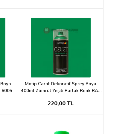
y Boya
Motip Carat Dekoratif Sprey Boya
L 6005
400ml Zümrüt Yeşili Parlak Renk RAL
6001
220,00 TL