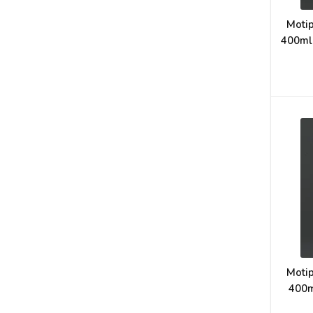
Motip
400ml 
Motip
400m