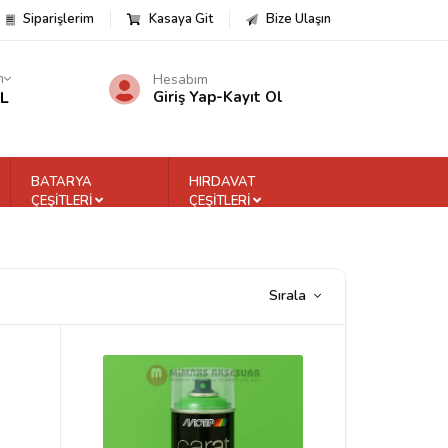
Siparişlerim
Kasaya Git
Bize Ulaşın
m
Hesabım
TL
Giriş Yap
-
Kayıt Ol
BATARYA
HIRDAVAT
ÇEŞİTLERİ
ÇEŞİTLERİ
Sırala