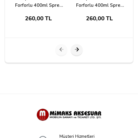
Forforlu 400ml Sprey
Forforlu 400ml Sprey
Boya Yeşil Renk
Boya Turuncu Renk
B
260,00 TL
260,00 TL
495731
495793
Yorumu Gönder
Müşteri Hizmetleri