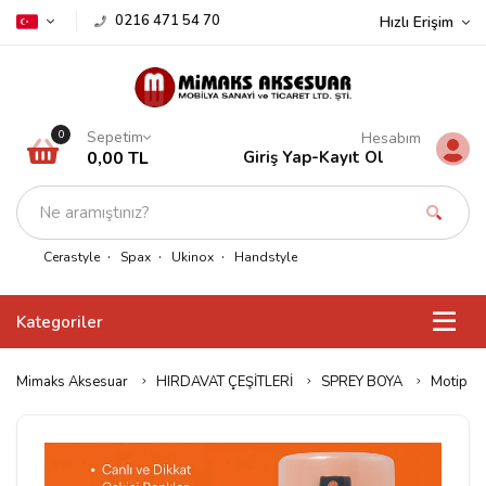
0216 471 54 70
Hızlı Erişim
Sepetim
0
Hesabım
0,00 TL
Giriş Yap
-
Kayıt Ol
Cerastyle
Spax
Ukinox
Handstyle
Kategoriler
Mimaks Aksesuar
HIRDAVAT ÇEŞİTLERİ
SPREY BOYA
Motip Ca