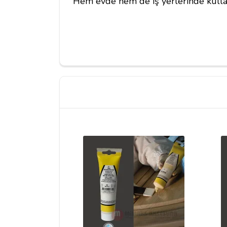
Hem evde hem de iş yerlerinde kulla
Yorum Yapın
Adınız
Yorumunuz*