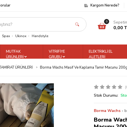
Sorular
Kargom Nerede?
Sepeti
0
0,00 
Spax
Ukinox
Handstyle
MUTFAK
VİTRİFİYE
ELEKTRİKLİ EL
ÜRÜNLERİ
GRUBU
ALETLERİ
TAMİRAT ÜRÜNLERİ
Borma Wachs Masif Ve Kaplama Tamir Macunu 200
(
Stok Durumu:
Sto
Borma Wachs
-
b
Borma Wach
Macunu 200