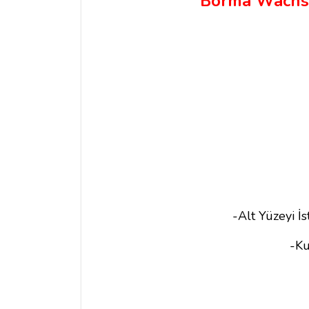
Borma Wachs
-Alt Yüzeyi İ
-Ku