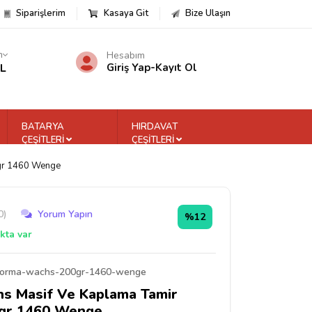
Siparişlerim
Kasaya Git
Bize Ulaşın
m
Hesabım
TL
Giriş Yap
-
Kayıt Ol
BATARYA
HIRDAVAT
ÇEŞİTLERİ
ÇEŞİTLERİ
gr 1460 Wenge
0)
Yorum Yapın
%12
kta var
orma-wachs-200gr-1460-wenge
s Masif Ve Kaplama Tamir
gr 1460 Wenge