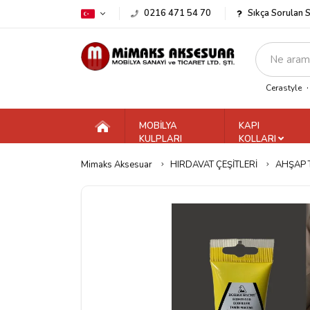
0216 471 54 70
Sıkça Sorulan 
Cerastyle
MOBİLYA
KAPI
KULPLARI
KOLLARI
Mimaks Aksesuar
HIRDAVAT ÇEŞİTLERİ
AHŞAP 