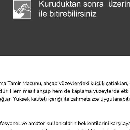
Tamir Macunu, ahşap yüzeylerdeki küçük çatlakları, d
ndür. Hem masif ahşap hem de kaplama yüzeylerde etkil
ğlar. Yüksek kaliteli içeriği ile zahmetsizce uygulanabi
onel ve amatör kullanıcıların beklentilerini karşılayac