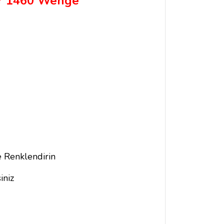
r 1460 Wenge
e Renklendirin
iniz