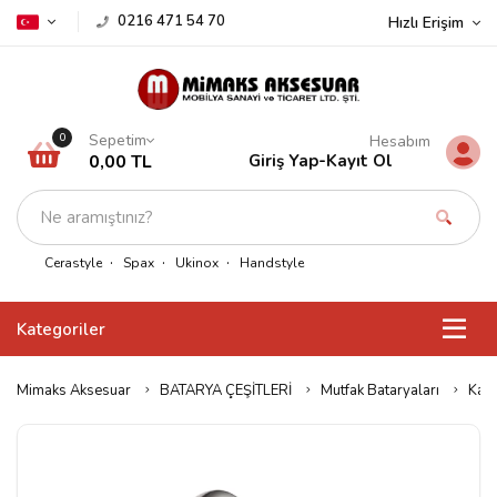
0216 471 54 70
Hızlı Erişim
Sepetim
0
Hesabım
0,00 TL
Giriş Yap
-
Kayıt Ol
Cerastyle
Spax
Ukinox
Handstyle
Kategoriler
Mimaks Aksesuar
BATARYA ÇEŞİTLERİ
Mutfak Bataryaları
Kare