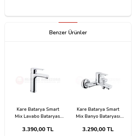
Yorum Yapın
Benzer Ürünler
Adınız
Yorumunuz*
Kare Batarya Smart
Kare Batarya Smart
Mix Lavabo Bataryası
Mix Banyo Bataryası
Ksm-23201
Ksm-23203
S
3.390,00 TL
3.290,00 TL