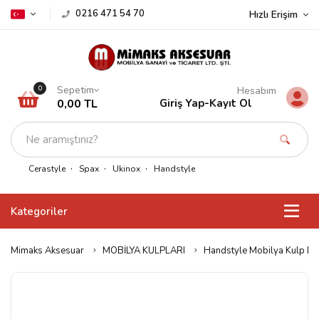
0216 471 54 70
Hızlı Erişim
Sepetim
0
Hesabım
0,00 TL
Giriş Yap
-
Kayıt Ol
Cerastyle
Spax
Ukinox
Handstyle
Kategoriler
Mimaks Aksesuar
MOBİLYA KULPLARI
Handstyle Mobilya Kulp D