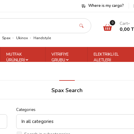
Where is my cargo?
Cart
0
0,00 
Spax
Ukinox
Handstyle
MUTFAK
VİTRİFİYE
ELEKTRİKLİ EL
ÜRÜNLERİ
GRUBU
ALETLERİ
Spax Search
Categories
In all categories