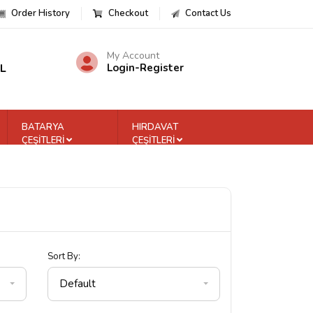
Order History
Checkout
Contact Us
My Account
TL
Login
-
Register
BATARYA
HIRDAVAT
ÇEŞİTLERİ
ÇEŞİTLERİ
Sort By:
Default