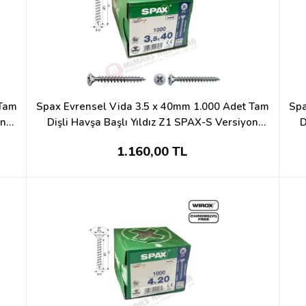
 Tam
Spax Evrensel Vida 3.5 x 40mm 1.000 Adet Tam
Spa
on
Dişli Havşa Başlı Yıldız Z1 SPAX-S Versiyon
D
WIROX Kaplama
1.160,00 TL