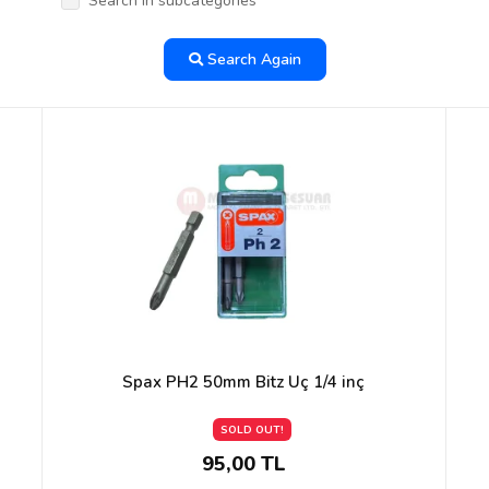
Search in subcategories
Search Again
Spax PH2 50mm Bitz Uç 1/4 inç
SOLD OUT!
95,00 TL