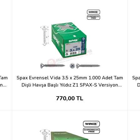
 Tam
Spax Evrensel Vida 3.5 x 25mm 1.000 Adet Tam
Spa
on
Dişli Havşa Başlı Yıldız Z1 SPAX-S Versiyon
D
WIROX Kaplama
770,00 TL