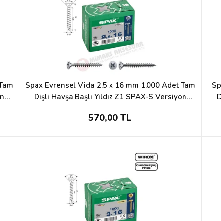
 Tam
Spax Evrensel Vida 2.5 x 16 mm 1.000 Adet Tam
Sp
on
Dişli Havşa Başlı Yıldız Z1 SPAX-S Versiyon
D
WIROX Kaplama
570,00 TL