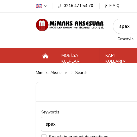
0216 471 54 70
F.A.Q
Cerastyle
MOBİLYA
KAPI
KULPLARI
KOLLARI
Mimaks Aksesuar
Search
Keywords
Search in product descriptions