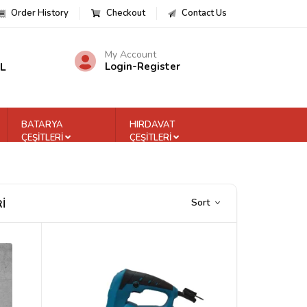
Order History
Checkout
Contact Us
My Account
TL
Login
-
Register
BATARYA
HIRDAVAT
ÇEŞİTLERİ
ÇEŞİTLERİ
Sort
İ