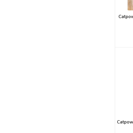
Catpow
Catpow