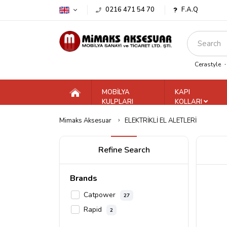
0216 471 54 70
F.A.Q
Cerastyle
MOBİLYA
KAPI
KULPLARI
KOLLARI
Mimaks Aksesuar
ELEKTRİKLİ EL ALETLERİ
Refine Search
Brands
Catpower
27
Rapid
2