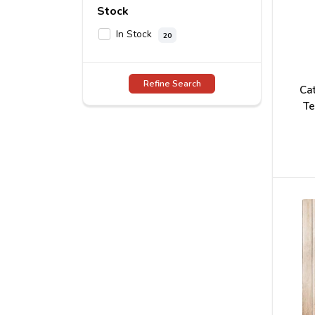
Stock
In Stock
20
Refine Search
Ca
Te