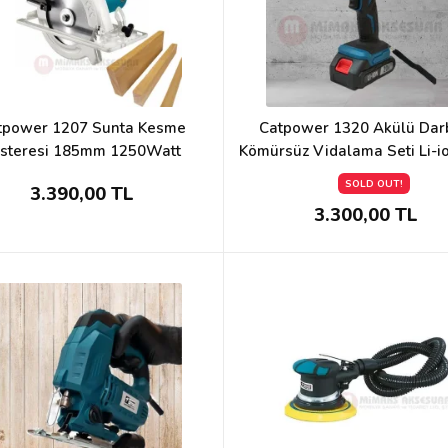
tpower 1207 Sunta Kesme
Catpower 1320 Akülü Dar
steresi 185mm 1250Watt
Kömürsüz Vidalama Seti Li-i
2.0Ah
SOLD OUT!
3.390,00 TL
3.300,00 TL