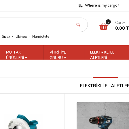
Where is my cargo?
Cart
0
0,00 
Spax
Ukinox
Handstyle
MUTFAK
VİTRİFİYE
ELEKTRİKLİ EL
ÜRÜNLERİ
GRUBU
ALETLERİ
ELEKTRİKLİ EL ALETLER