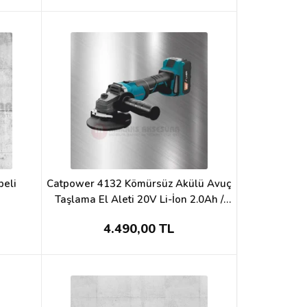
beli
Catpower 4132 Kömürsüz Akülü Avuç
Taşlama El Aleti 20V Li-İon 2.0Ah /
4.0Ah
4.490,00 TL