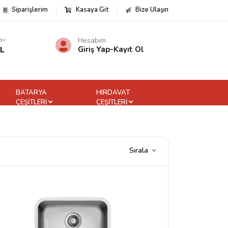
Siparişlerim
Kasaya Git
Bize Ulaşın
m
Hesabım
TL
Giriş Yap
-
Kayıt Ol
BATARYA
HIRDAVAT
ÇEŞİTLERİ
ÇEŞİTLERİ
Sırala