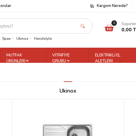
Sorular
Kargom Nerede?
Sepeti
0
0,00 
Spax
Ukinox
Handstyle
MUTFAK
VİTRİFİYE
ELEKTRİKLİ EL
ÜRÜNLERİ
GRUBU
ALETLERİ
Ukinox