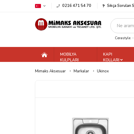
0216 471 54 70
Sıkça Sorulan 
Cerastyle
MOBİLYA
KAPI
KULPLARI
KOLLARI
Mimaks Aksesuar
Markalar
Ukinox