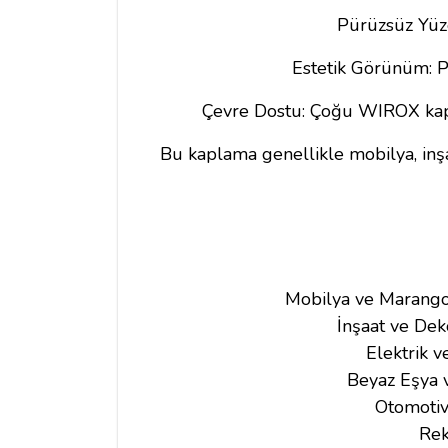
Pürüzsüz Yüze
Estetik Görünüm: P
Çevre Dostu: Çoğu WIROX kaplam
Bu kaplama genellikle mobilya, inşaa
Mobilya ve Marangoz
İnşaat ve Dek
Elektrik v
Beyaz Eşya v
Otomotiv 
Rek