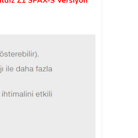
ıldız Z1 SPAX-S Versiyon