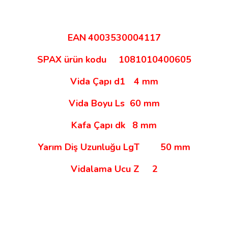
EAN
4003530004117
SPAX ürün kodu
1081010400605
Vida Çapı d1
4 mm
Vida Boyu Ls
60 mm
Kafa Çapı dk
8 mm
Yarım Diş Uzunluğu LgT
50 mm
Vidalama Ucu Z
2