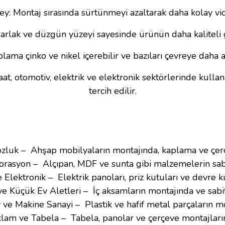
y: Montaj sırasında sürtünmeyi azaltarak daha kolay vi
arlak ve düzgün yüzeyi sayesinde ürünün daha kaliteli 
a çinko ve nikel içerebilir ve bazıları çevreye daha az
t, otomotiv, elektrik ve elektronik sektörlerinde kullan
tercih edilir.
luk – Ahşap mobilyaların montajında, kaplama ve çerç
orasyon – Alçıpan, MDF ve sunta gibi malzemelerin sa
e Elektronik – Elektrik panoları, priz kutuları ve devre k
e Küçük Ev Aletleri – İç aksamların montajında ve sab
ve Makine Sanayi – Plastik ve hafif metal parçaların m
lam ve Tabela – Tabela, panolar ve çerçeve montajları