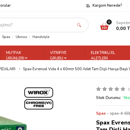
Sorular
Kargom Nerede?
Sepeti
0
0,00 
Spax
Ukinox
Handstyle
MUTFAK
VİTRİFİYE
ELEKTRİKLİ EL
ÜRÜNLERİ
GRUBU
ALETLERİ
VİDALARI
Spax Evrensel Vida 4 x 60mm 500 Adet Tam Dişli Havşa Başlı
(
Stok Durumu:
Sto
Spax
-
spax-4-60
Spax Evrens
Tam Dişli H