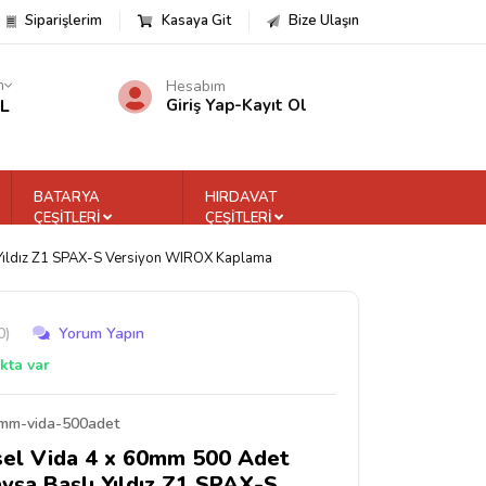
Siparişlerim
Kasaya Git
Bize Ulaşın
m
Hesabım
TL
Giriş Yap
-
Kayıt Ol
BATARYA
HIRDAVAT
ÇEŞİTLERİ
ÇEŞİTLERİ
 Yıldız Z1 SPAX-S Versiyon WIROX Kaplama
0)
Yorum Yapın
kta var
mm-vida-500adet
el Vida 4 x 60mm 500 Adet
avşa Başlı Yıldız Z1 SPAX-S