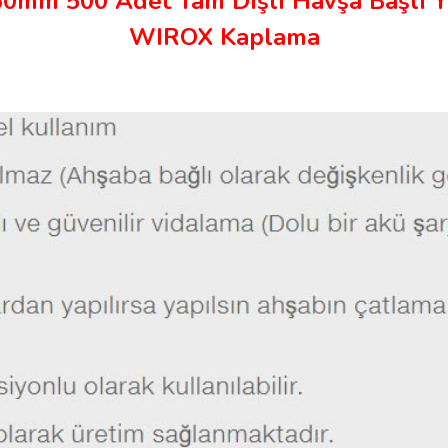
60mm 500 Adet Tam Dişli Havşa Başlı Y
WIROX Kaplama