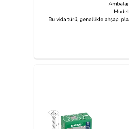
Ambalaj 
Modelc
Bu vida türü, genellikle ahşap, p
Yorum Yapın
Adınız
Yorumunuz*