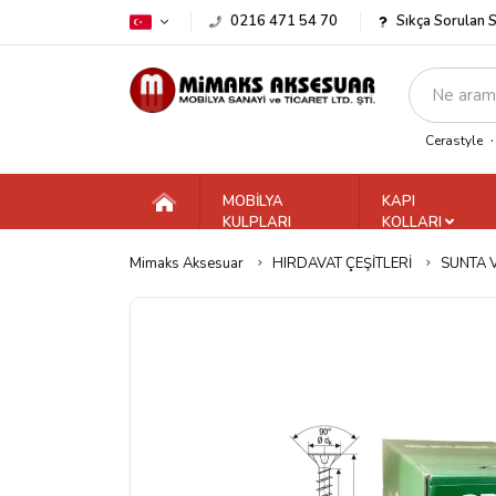
0216 471 54 70
Sıkça Sorulan 
Cerastyle
MOBİLYA
KAPI
KULPLARI
KOLLARI
Mimaks Aksesuar
HIRDAVAT ÇEŞİTLERİ
SUNTA 