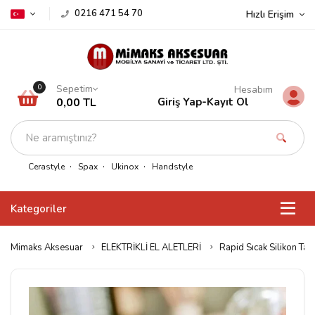
0216 471 54 70
Hızlı Erişim
Sepetim
0
Hesabım
0,00 TL
Giriş Yap
-
Kayıt Ol
Cerastyle
Spax
Ukinox
Handstyle
Kategoriler
Mimaks Aksesuar
ELEKTRİKLİ EL ALETLERİ
Rapid Sıcak Silikon Ta