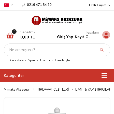
0216 471 54 70
Hızlı Erişim
Sepetim
0
Hesabım
0,00 TL
Giriş Yap
-
Kayıt Ol
Cerastyle
Spax
Ukinox
Handstyle
Kategoriler
Mimaks Aksesuar
HIRDAVAT ÇEŞİTLERİ
BANT & YAPIŞTIRICILAR