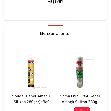
yaşayın!
Yorum Yapın
Benzer Ürünler
Adınız
Yorumunuz*
Soudal Genel Amaçlı
Soma Fix SE284 Genel
Silikon 280gr Şeffaf
Amaçlı Silikon 280gr
Renk
Gri
TÜKENDİ!