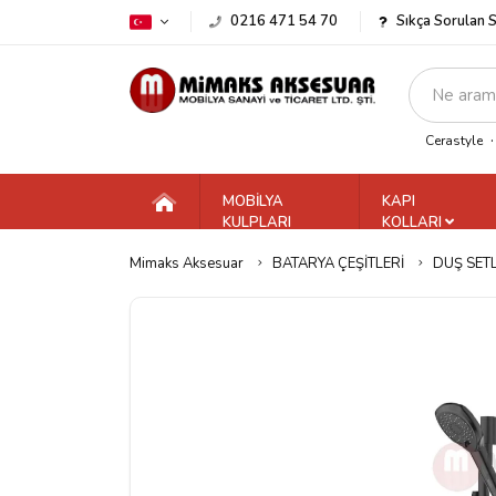
0216 471 54 70
Sıkça Sorulan 
Cerastyle
MOBİLYA
KAPI
KULPLARI
KOLLARI
Mimaks Aksesuar
BATARYA ÇEŞİTLERİ
DUŞ SETL