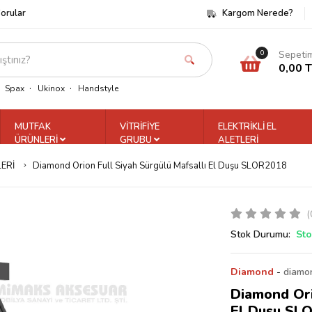
Sorular
Kargom Nerede?
Sepeti
0
0,00 
Spax
Ukinox
Handstyle
MUTFAK
VİTRİFİYE
ELEKTRİKLİ EL
ÜRÜNLERİ
GRUBU
ALETLERİ
ERİ
Diamond Orion Full Siyah Sürgülü Mafsallı El Duşu SLOR2018
(
Stok Durumu:
Sto
Diamond
-
diamon
Diamond Ori
El Duşu SL