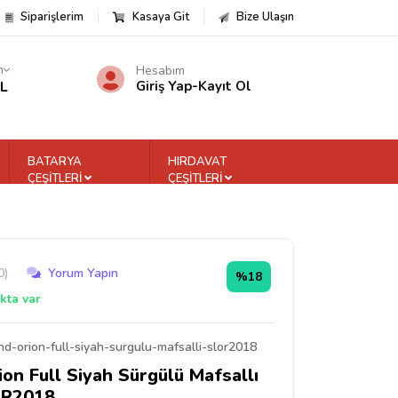
Siparişlerim
Kasaya Git
Bize Ulaşın
m
Hesabım
TL
Giriş Yap
-
Kayıt Ol
BATARYA
HIRDAVAT
ÇEŞİTLERİ
ÇEŞİTLERİ
0)
Yorum Yapın
%18
kta var
d-orion-full-siyah-surgulu-mafsalli-slor2018
on Full Siyah Sürgülü Mafsallı
OR2018