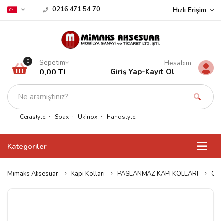
0216 471 54 70
Hızlı Erişim
Sepetim
0
Hesabım
0,00 TL
Giriş Yap
-
Kayıt Ol
Cerastyle
Spax
Ukinox
Handstyle
Kategoriler
Mimaks Aksesuar
Kapı Kolları
PASLANMAZ KAPI KOLLARI
Con