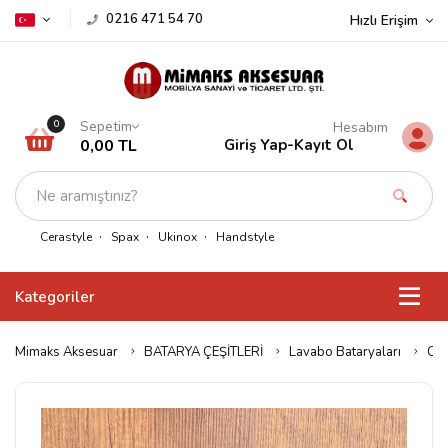
0216 471 54 70
Hızlı Erişim
Sepetim
0
Hesabım
0,00 TL
Giriş Yap
-
Kayıt Ol
Cerastyle
Spax
Ukinox
Handstyle
Kategoriler
Mimaks Aksesuar
BATARYA ÇEŞİTLERİ
Lavabo Bataryaları
Cer