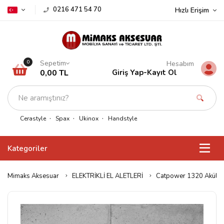
0216 471 54 70
Hızlı Erişim
Sepetim
0
Hesabım
0,00 TL
Giriş Yap
-
Kayıt Ol
Cerastyle
Spax
Ukinox
Handstyle
Kategoriler
Mimaks Aksesuar
ELEKTRİKLİ EL ALETLERİ
Catpower 1320 Akülü D