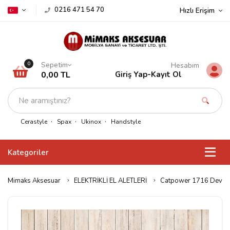
0216 471 54 70
Hızlı Erişim
Sepetim
0
Hesabım
0,00 TL
Giriş Yap
-
Kayıt Ol
Cerastyle
Spax
Ukinox
Handstyle
Kategoriler
Mimaks Aksesuar
ELEKTRİKLİ EL ALETLERİ
Catpower 1716 Devir 